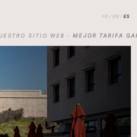
FR
/
EN
/
ES
TIO WEB -
MEJOR TARIFA GARANTIZADA