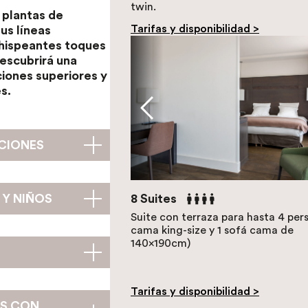
twin.
 plantas de
Tarifas y disponibilidad >
us líneas
chispeantes toques
descubrirá una
ciones superiores y
s.
ACIONES
 Y NIÑOS
8 Suites
Suite con terraza para hasta 4 pers
cama king-size y 1 sofá cama de
140x190cm)
Tarifas y disponibilidad >
AS CON