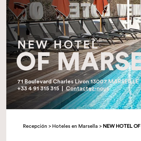
NEW HOTEL
OF MARSE
71 Boulevard Charles Livon 13007 MARSEILLE
+33 4 91 315 315
|
Contactez-nous
Recepción
>
Hoteles en Marsella
>
NEW HOTEL OF 