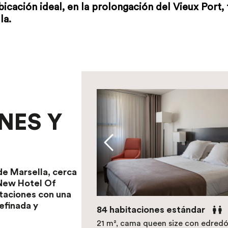
cación ideal, en la prolongación del Vieux Port, 
la.
NES Y
de Marsella, cerca
l New Hotel Of
itaciones con una
efinada y
84 habitaciones estándar
21 m², cama queen size con edred