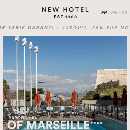
FR
/
EN
/
ES
RIF GARANTI
: JUSQU'A -25% SUR NOTRE S
NEW HOTEL
OF MARSEILLE