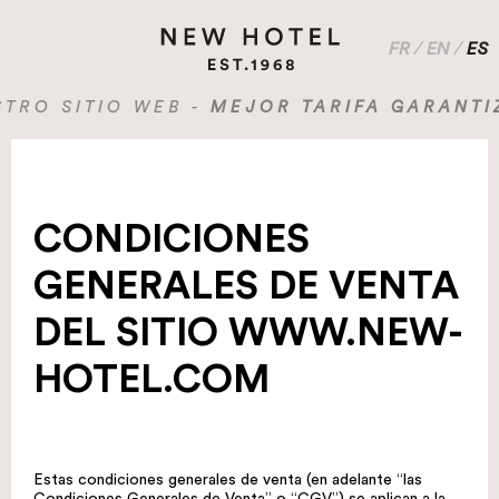
FR
/
EN
/
ES
SITIO WEB -
MEJOR TARIFA GARANTIZADA 
CONDICIONES
GENERALES DE VENTA
DEL SITIO WWW.NEW-
HOTEL.COM
Estas condiciones generales de venta (en adelante “las