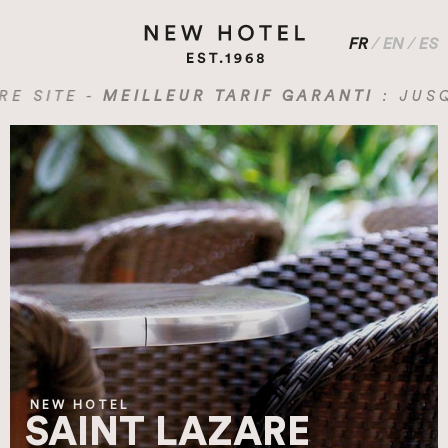
FR
/
EN
/
ES
ITE -
MEILLEUR TARIF GARANTI
: JUSQU'A
NEW HOTEL
SAINT LAZARE